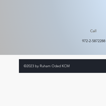
Call
972-2-5872288
©2023 by Ruham Oded KCM