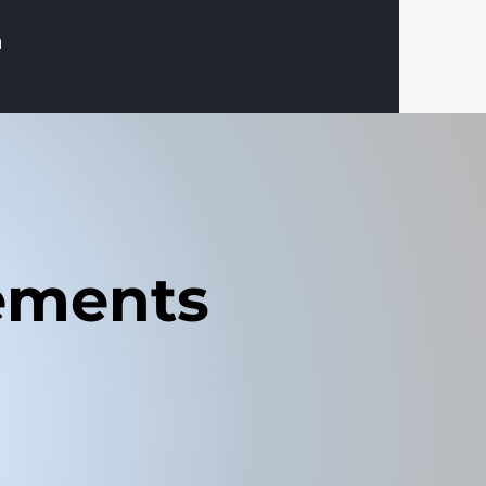
נ
rements